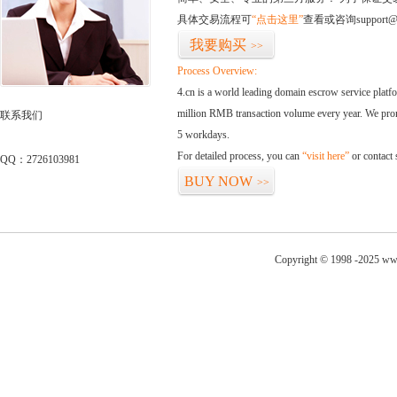
具体交易流程可
“点击这里”
查看或咨询support@
我要购买
>>
Process Overview:
4.cn is a world leading domain escrow service plat
million RMB transaction volume every year. We promi
联系我们
5 workdays.
For detailed process, you can
“visit here”
or contact
QQ：2726103981
BUY NOW
>>
Copyright © 1998 -2025 ww