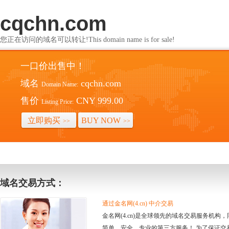
cqchn.com
您正在访问的域名可以转让!This domain name is for sale!
一口价出售中！
域名
cqchn.com
Domain Name:
售价
CNY 999.00
Listing Price:
立即购买
BUY NOW
>>
>>
域名交易方式：
通过金名网(4.cn) 中介交易
金名网(4.cn)是全球领先的域名交易服务机
简单、安全、专业的第三方服务！ 为了保证交